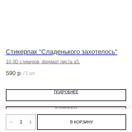
Стикерпак "Сладенького захотелось"
А
10 3D стикеров, формат листа а5.
Ас
гр
590
р.
3 
/
1 шт
Не
ПОДРОБНЕЕ
В КОРЗИНУ
В КОРЗИНУ