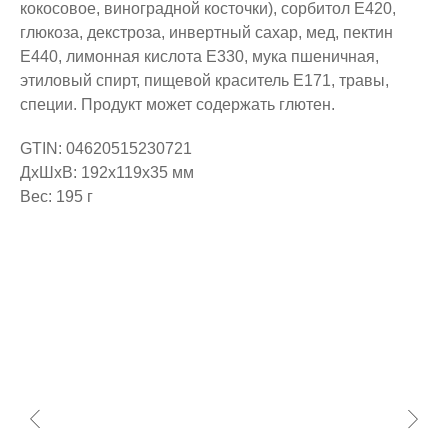
кокосовое, виноградной косточки), сорбитол Е420,
глюкоза, декстроза, инвертный сахар, мед, пектин
Е440, лимонная кислота Е330, мука пшеничная,
этиловый спирт, пищевой краситель Е171, травы,
специи. Продукт может содержать глютен.
GTIN: 04620515230721
ДxШxВ: 192x119x35 мм
Вес: 195 г